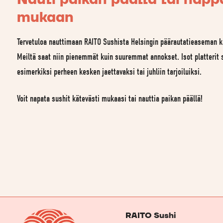
mukaan
Tervetuloa nauttimaan RAITO Sushista Helsingin päärautatieaseman k
Meiltä saat niin pienemmät kuin suuremmat annokset. Isot platterit 
esimerkiksi perheen kesken jaettavaksi tai juhliin tarjoiluiksi.
Voit napata sushit kätevästi mukaasi tai nauttia paikan päällä!
RAITO Sushi