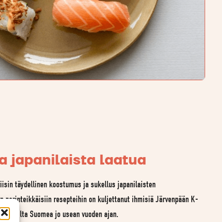
a japanilaista laatua
iisin täydellinen koostumus ja sukellus japanilaisten
 perinteikkäisiin resepteihin on kuljettanut ihmisiä Järvenpään K-
ri puolilta Suomea jo usean vuoden ajan.