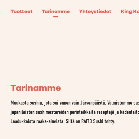
Tuotteet
Tarinamme
Yhteystiedot
King K
Tarinamme
Maukasta sushia, jota sai ennen vain Järvenpäästä. Valmistamme su
japanilaisten sushimestareiden perinteikkäitä reseptejä ja kädentaito
Laadukkaista raaka-aineista. Siitä on RAITO Sushi tehty.